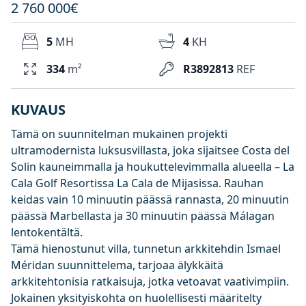
2 760 000€
5
MH
4
KH
334
m²
R3892813
REF
KUVAUS
Tämä on suunnitelman mukainen projekti
ultramodernista luksusvillasta, joka sijaitsee Costa del
Solin kauneimmalla ja houkuttelevimmalla alueella – La
Cala Golf Resortissa La Cala de Mijasissa. Rauhan
keidas vain 10 minuutin päässä rannasta, 20 minuutin
päässä Marbellasta ja 30 minuutin päässä Málagan
lentokentältä.
Tämä hienostunut villa, tunnetun arkkitehdin Ismael
Méridan suunnittelema, tarjoaa älykkäitä
arkkitehtonisia ratkaisuja, jotka vetoavat vaativimpiin.
Jokainen yksityiskohta on huolellisesti määritelty