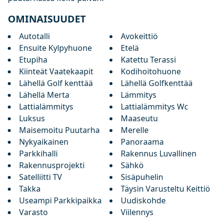
OMINAISUUDET
Autotalli
Avokeittiö
Ensuite Kylpyhuone
Etelä
Etupiha
Katettu Terassi
Kiinteät Vaatekaapit
Kodihoitohuone
Lähellä Golf kenttää
Lähellä Golfkenttää
Lähellä Merta
Lämmitys
Lattialämmitys
Lattialämmitys Wc
Luksus
Maaseutu
Maisemoitu Puutarha
Merelle
Nykyaikainen
Panoraama
Parkkihalli
Rakennus Luvallinen
Rakennusprojekti
Sähkö
Satelliitti TV
Sisäpuhelin
Takka
Täysin Varusteltu Keittiö
Useampi Parkkipaikka
Uudiskohde
Varasto
Viilennys