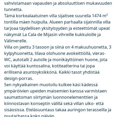
vahvistamaan vapauden ja absoluuttisen mukavuuden
tunnetta.
Tämä korkealaatuinen villa sijaitsee suurella 1474 m²
tontilla mäen huipulla. Alueen parhaalla sijainnilla villa
tarjoaa täydellisen yksityisyyden ja esteettömät upeat
näkymät La Cala de Mijasin vihreille kukkuloille ja
Välimerelle.
Villa on jaettu 3 tasoon ja siinä on 4 makuuhuonetta, 3
kylpyhuonetta, tilava olohuone avokeittiöllä, vieras-
WC, autotalli 2 autolle ja monikäyttöinen huone, jota
voi käyttää kuntosalina, kotiteatterina tai jopa
erillisenä asuntoyksikkönä. Kaikki tasot yhdistää
design-porras.
Sen nykyaikainen muotoilu kulkee käsi kädessä
ympäröivien upeiden maisemien kanssa varmistaen
saumattoman siirtymän luonnonelementtien ja
kiinnostavan konseptin välillä sekä villan ulko- että
sisäosissa. Eteläsuuntaus takaa auringon terasseilla ja
puutarhassa koko päivän.