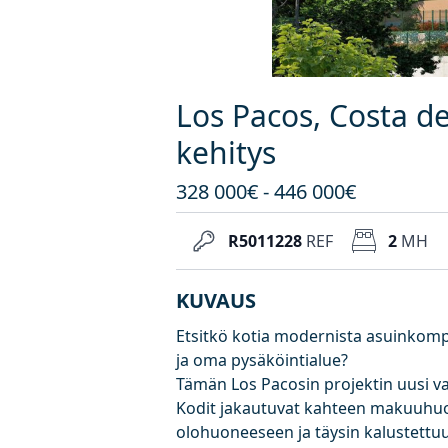
Los Pacos, Costa de
kehitys
328 000€ - 446 000€
R5011228
REF
2
MH
KUVAUS
Etsitkö kotia modernista asuinkomple
ja oma pysäköintialue?
Tämän Los Pacosin projektin uusi v
Kodit jakautuvat kahteen makuuhu
olohuoneeseen ja täysin kalustettuu