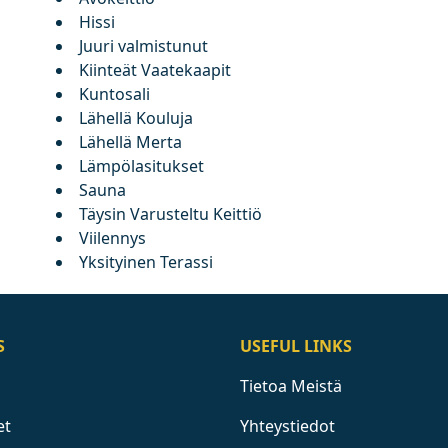
Hissi
Juuri valmistunut
Kiinteät Vaatekaapit
Kuntosali
Lähellä Kouluja
Lähellä Merta
Lämpölasitukset
Sauna
Täysin Varusteltu Keittiö
Viilennys
Yksityinen Terassi
S
USEFUL LINKS
Tietoa Meistä
et
Yhteystiedot