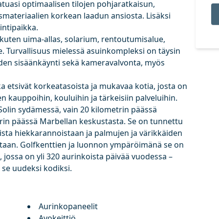
uasi optimaalisen tilojen pohjaratkaisun,
materiaalien korkean laadun ansiosta. Lisäksi
intipaikka.
, kuten uima-allas, solarium, rentoutumisalue,
. Turvallisuus mielessä asuinkompleksi on täysin
ijoiden sisäänkäynti sekä kameravalvonta, myös
otka etsivät korkeatasoista ja mukavaa kotia, josta on
en kauppoihin, kouluihin ja tärkeisiin palveluihin.
 Solin sydämessä, vain 20 kilometrin päässä
trin päässä Marbellan keskustasta. Se on tunnettu
ista hiekkarannoistaan ja palmujen ja värikkäiden
aan. Golfkenttien ja luonnon ympäröimänä se on
 jossa on yli 320 aurinkoista päivää vuodessa –
 se uudeksi kodiksi.
Aurinkopaneelit
Avokeittiö