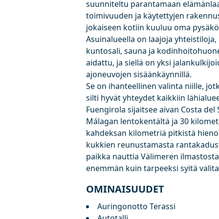
suunniteltu parantamaan elämänlaat
toimivuuden ja käytettyjen rakennus
jokaiseen kotiin kuuluu oma pysäkö
Asuinalueella on laajoja yhteistiloja
kuntosali, sauna ja kodinhoitohuone
aidattu, ja siellä on yksi jalankulk
ajoneuvojen sisäänkäynnillä.
Se on ihanteellinen valinta niille, j
silti hyvät yhteydet kaikkiin lähialue
Fuengirola sijaitsee aivan Costa del
Málagan lentokentältä ja 30 kilome
kahdeksan kilometriä pitkistä hieno
kukkien reunustamasta rantakadust
paikka nauttia Välimeren ilmastosta,
enemmän kuin tarpeeksi syitä valita
OMINAISUUDET
Auringonotto Terassi
Autotalli