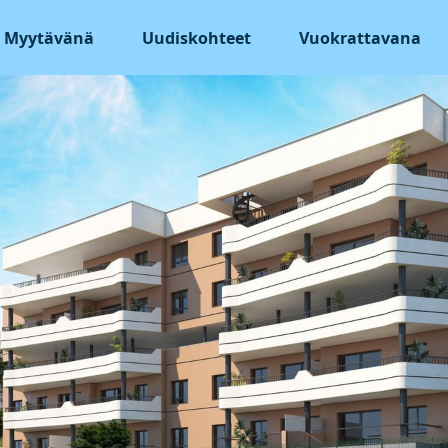
Myytävänä
Uudiskohteet
Vuokrattavana