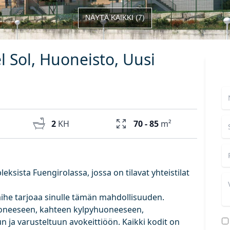
NÄYTÄ KAIKKI
(
7
)
l Sol, Huoneisto, Uusi
2
KH
70 - 85
m²
ksista Fuengirolassa, jossa on tilavat yhteistilat
aihe tarjoaa sinulle tämän mahdollisuuden.
oneeseen, kahteen kylpyhuoneeseen,
n ja varusteltuun avokeittiöön. Kaikki kodit on