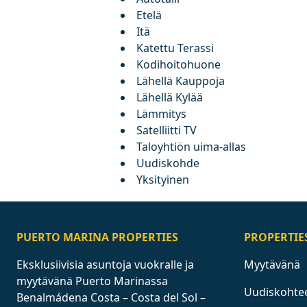
Etelä
Itä
Katettu Terassi
Kodihoitohuone
Lähellä Kauppoja
Lähellä Kylää
Lämmitys
Satelliitti TV
Taloyhtiön uima-allas
Uudiskohde
Yksityinen
PUERTO MARINA PROPERTIES
PROPERTIE
Eksklusiivisia asuntoja vuokralle ja
Myytävänä
myytävänä Puerto Marinassa
Uudiskohte
Benalmádena Costa – Costa del Sol –