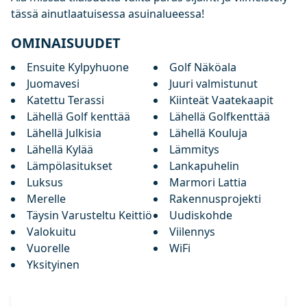
tässä ainutlaatuisessa asuinalueessa!
OMINAISUUDET
Ensuite Kylpyhuone
Golf Näköala
Juomavesi
Juuri valmistunut
Katettu Terassi
Kiinteät Vaatekaapit
Lähellä Golf kenttää
Lähellä Golfkenttää
Lähellä Julkisia
Lähellä Kouluja
Lähellä Kylää
Lämmitys
Lämpölasitukset
Lankapuhelin
Luksus
Marmori Lattia
Merelle
Rakennusprojekti
Täysin Varusteltu Keittiö
Uudiskohde
Valokuitu
Viilennys
Vuorelle
WiFi
Yksityinen