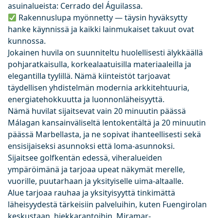
asuinalueista: Cerrado del Águilassa.
Rakennuslupa myönnetty — täysin hyväksytty
hanke käynnissä ja kaikki lainmukaiset takuut ovat
kunnossa.
Jokainen huvila on suunniteltu huolellisesti älykkäällä
pohjaratkaisulla, korkealaatuisilla materiaaleilla ja
elegantilla tyylillä. Nämä kiinteistöt tarjoavat
täydellisen yhdistelmän modernia arkkitehtuuria,
energiatehokkuutta ja luonnonläheisyyttä.
Nämä huvilat sijaitsevat vain 20 minuutin päässä
Málagan kansainväliseltä lentokentältä ja 20 minuutin
päässä Marbellasta, ja ne sopivat ihanteellisesti sekä
ensisijaiseksi asunnoksi että loma-asunnoksi.
Sijaitsee golfkentän edessä, viheralueiden
ympäröimänä ja tarjoaa upeat näkymät merelle,
vuorille, puutarhaan ja yksityiselle uima-altaalle.
Alue tarjoaa rauhaa ja yksityisyyttä tinkimättä
läheisyydestä tärkeisiin palveluihin, kuten Fuengirolan
keskustaan, hiekkarantoihin, Miramar-