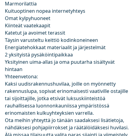
Marmorilattia
Kuituoptinen nopea internetyhteys
Omat kylpyhuoneet
Kiinteät vaatekaapit
Katetut ja avoimet terassit
Täysin varusteltu keittiö kodinkoneineen
Energiatehokkaat materiaalit ja järjestelmät
2 yksityistä pysäköintipaikkaa
Yksityinen uima-allas ja oma puutarha sisältyvät
hintaan
Yhteenvetona:
Kaksi uudisrakennushuvilaa, joille on myönnetty
rakennuslupa, sopivat erinomaisesti vaativille ostajille
tai sijoittajille, jotka etsivät luksuskiinteistöä
rauhallisessa luonnonkauniissa ympäristössä
erinomaisten kulkuyhteyksien varrella.
Ota meihin yhteyttä jo tänään saadaksesi lisätietoja,
nähdäksesi pohjapiirrokset ja räätälöidäksesi huvilasi.
Älä missaa tilaisuutta valita paras sijainti ja viimeistely