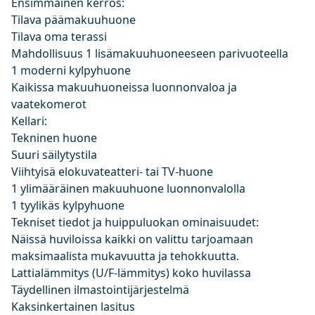
Ensimmäinen kerros:
Tilava päämakuuhuone
Tilava oma terassi
Mahdollisuus 1 lisämakuuhuoneeseen parivuoteella
1 moderni kylpyhuone
Kaikissa makuuhuoneissa luonnonvaloa ja
vaatekomerot
Kellari:
Tekninen huone
Suuri säilytystila
Viihtyisä elokuvateatteri- tai TV-huone
1 ylimääräinen makuuhuone luonnonvalolla
1 tyylikäs kylpyhuone
Tekniset tiedot ja huippuluokan ominaisuudet:
Näissä huviloissa kaikki on valittu tarjoamaan
maksimaalista mukavuutta ja tehokkuutta.
Lattialämmitys (U/F-lämmitys) koko huvilassa
Täydellinen ilmastointijärjestelmä
Kaksinkertainen lasitus