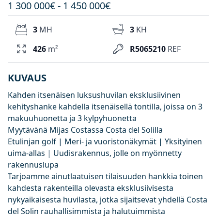
1 300 000€ - 1 450 000€
3
MH
3
KH
426
m²
R5065210
REF
KUVAUS
Kahden itsenäisen luksushuvilan eksklusiivinen
kehityshanke kahdella itsenäisellä tontilla, joissa on 3
makuuhuonetta ja 3 kylpyhuonetta
Myytävänä Mijas Costassa Costa del Solilla
Etulinjan golf | Meri- ja vuoristonäkymät | Yksityinen
uima-allas | Uudisrakennus, jolle on myönnetty
rakennuslupa
Tarjoamme ainutlaatuisen tilaisuuden hankkia toinen
kahdesta rakenteilla olevasta eksklusiivisesta
nykyaikaisesta huvilasta, jotka sijaitsevat yhdellä Costa
del Solin rauhallisimmista ja halutuimmista