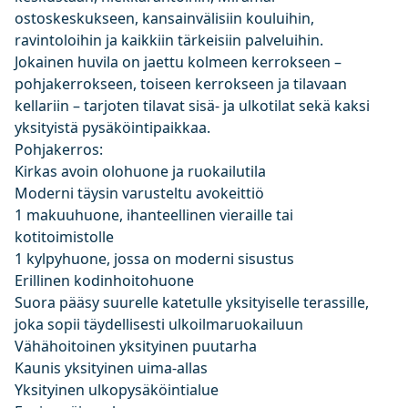
ostoskeskukseen, kansainvälisiin kouluihin,
ravintoloihin ja kaikkiin tärkeisiin palveluihin.
Jokainen huvila on jaettu kolmeen kerrokseen –
pohjakerrokseen, toiseen kerrokseen ja tilavaan
kellariin – tarjoten tilavat sisä- ja ulkotilat sekä kaksi
yksityistä pysäköintipaikkaa.
Pohjakerros:
Kirkas avoin olohuone ja ruokailutila
Moderni täysin varusteltu avokeittiö
1 makuuhuone, ihanteellinen vieraille tai
kotitoimistolle
1 kylpyhuone, jossa on moderni sisustus
Erillinen kodinhoitohuone
Suora pääsy suurelle katetulle yksityiselle terassille,
joka sopii täydellisesti ulkoilmaruokailuun
Vähähoitoinen yksityinen puutarha
Kaunis yksityinen uima-allas
Yksityinen ulkopysäköintialue