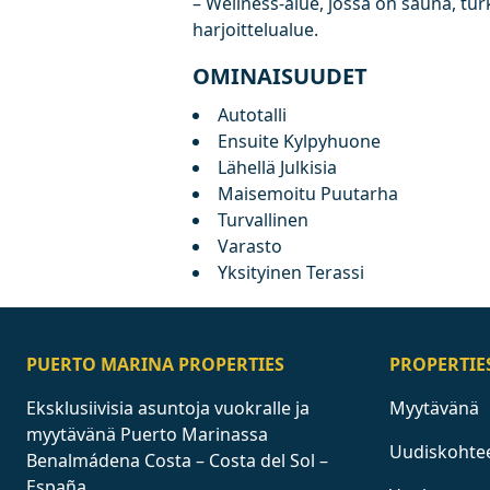
– Wellness-alue, ‌jossa ‌on sauna, ‌tur
‌harjoittelualue.
OMINAISUUDET
Autotalli
Ensuite Kylpyhuone
Lähellä Julkisia
Maisemoitu Puutarha
Turvallinen
Varasto
Yksityinen Terassi
PUERTO MARINA PROPERTIES
PROPERTIE
Eksklusiivisia asuntoja vuokralle ja
Myytävänä
myytävänä Puerto Marinassa
Uudiskohte
Benalmádena Costa – Costa del Sol –
España