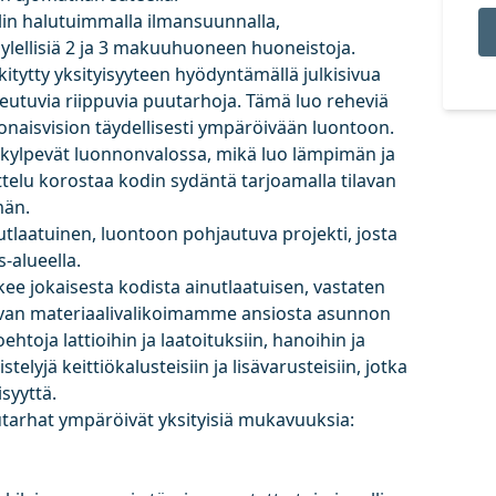
in halutuimmalla ilmansuunnalla,
 ylellisiä 2 ja 3 makuuhuoneen huoneistoja.
tytty yksityisyyteen hyödyntämällä julkisivua
eutuvia riippuvia puutarhoja. Tämä luo reheviä
konaisvision täydellisesti ympäröivään luontoon.
kylpevät luonnonvalossa, mikä luo lämpimän ja
ttelu korostaa kodin sydäntä tarjoamalla tilavan
män.
tlaatuinen, luontoon pohjautuva projekti, josta
-alueella.
kee jokaisesta kodista ainutlaatuisen, vastaten
tavan materiaalivalikoimamme ansiosta asunnon
oehtoja lattioihin ja laatoituksiin, hanoihin ja
stelyjä keittiökalusteisiin ja ‌lisävarusteisiin, ‌jotka
isyyttä.
utarhat ‌ympäröivät yksityisiä mukavuuksia: ‌