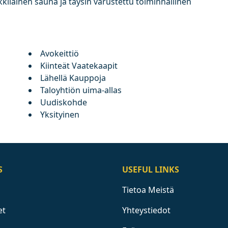
kkilainen ‌sauna ‌ja ‌täysin ‌varustettu ‌toiminnallinen
Avokeittiö
Kiinteät Vaatekaapit
Lähellä Kauppoja
Taloyhtiön uima-allas
Uudiskohde
Yksityinen
S
USEFUL LINKS
Tietoa Meistä
et
Yhteystiedot