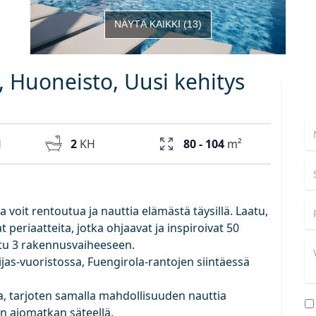
NÄYTÄ KAIKKI
(
13
)
l, Huoneisto, Uusi kehitys
H
2
KH
80 - 104
m²
 voit rentoutua ja nauttia elämästä täysillä. Laatu,
 periaatteita, jotka ohjaavat ja inspiroivat 50
ttu 3 rakennusvaiheeseen.
ijas-vuoristossa, Fuengirola-rantojen siintäessä
a, tarjoten samalla mahdollisuuden nauttia
in ajomatkan säteellä.