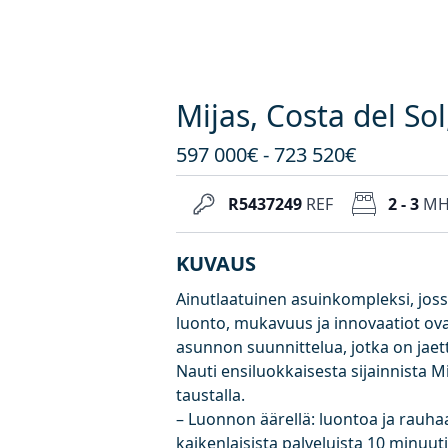
Mijas, Costa del So
597 000€ - 723 520€
R5437249
REF
2 - 3
M
KUVAUS
Ainutlaatuinen asuinkompleksi, jossa
luonto, mukavuus ja innovaatiot ovat
asunnon suunnittelua, jotka on jae
Nauti ensiluokkaisesta sijainnista M
taustalla.
– Luonnon äärellä: luontoa ja rauha
kaikenlaisista palveluista 10 minuut