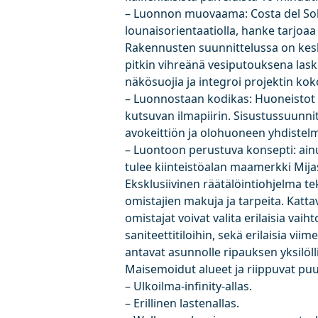
– Luonnon muovaama: Costa del Sol
lounaisorientaatiolla, hanke tarjoaa
Rakennusten suunnittelussa on keski
pitkin vihreänä vesiputouksena lask
näkösuojia ja integroi projektin ko
– Luonnostaan kodikas: Huoneistot 
kutsuvan ilmapiirin. Sisustussuunni
avokeittiön ja olohuoneen yhdistel
– Luontoon perustuva konsepti: ainu
tulee kiinteistöalan maamerkki Mijas
Eksklusiivinen räätälöintiohjelma te
omistajien makuja ja tarpeita. Kat
omistajat voivat valita erilaisia vaiht
saniteettitiloihin, sekä erilaisia viimei
‌antavat ‌asunnolle ‌ripauksen yksilöll
Maisemoidut alueet ja ‌riippuvat ‌pu
– ‌Ulkoilma-infinity-allas.
– ‌Erillinen ‌lastenallas.