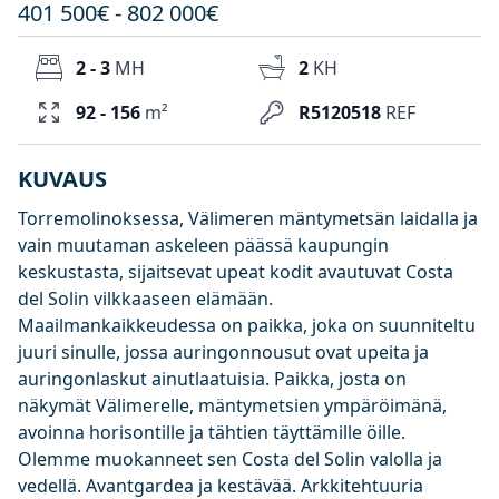
401 500€ - 802 000€
2 - 3
MH
2
KH
92 - 156
m²
R5120518
REF
KUVAUS
Torremolinoksessa, Välimeren mäntymetsän laidalla ja
vain muutaman askeleen päässä kaupungin
keskustasta, sijaitsevat upeat kodit avautuvat Costa
del Solin vilkkaaseen elämään.
Maailmankaikkeudessa on paikka, joka on suunniteltu
juuri sinulle, jossa auringonnousut ovat upeita ja
auringonlaskut ainutlaatuisia. Paikka, josta on
näkymät Välimerelle, mäntymetsien ympäröimänä,
avoinna horisontille ja tähtien täyttämille öille.
Olemme muokanneet sen Costa del Solin valolla ja
vedellä. Avantgardea ja kestävää. Arkkitehtuuria