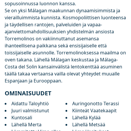
sopusoinnussa luonnon kanssa.
Se on yksi Málagan maakunnan dynaamisimmista ja
vierailluimmista kunnista. Kosmopoliittisen luonteensa
ja täydellisen rantojen, palveluiden ja vapaa-
ajanviettomahdollisuuksien yhdistelmän ansiosta
Torremolinos on vakiinnuttanut asemansa
ihanteellisena paikkana sekä ensisijaiselle että
toissijaiselle asunnolle. Torremolinoksessa maailma on
oven takana. Lähellä Málagan keskustaa ja Málaga-
Costa del Solin kansainvälistä lentokenttää asuminen
täällä takaa vertaansa vailla olevat yhteydet muualle
Espanjaan ja Eurooppaan.
OMINAISUUDET
Aidattu Taloyhtiö
Auringonotto Terassi
Juuri valmistunut
Kiinteät Vaatekaapit
Kuntosali
Lähellä Kylää
Lähellä Merta
Lähellä Metsää