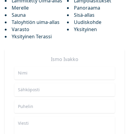
Lämmitetty Uima-allas
Lämpölasitukset
Merelle
Panoraama
Sauna
Sisä-allas
Taloyhtiön uima-allas
Uudiskohde
Varasto
Yksityinen
Yksityinen Terassi
Ismo
Ivakko