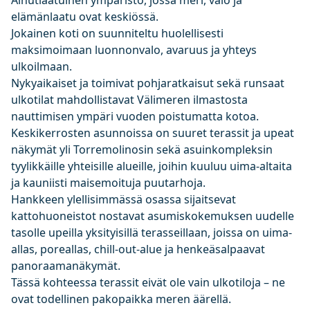
Ainutlaatuinen ympäristö, jossa meri, valo ja
elämänlaatu ovat keskiössä.
Jokainen koti on suunniteltu huolellisesti
maksimoimaan luonnonvalo, avaruus ja yhteys
ulkoilmaan.
Nykyaikaiset ja toimivat pohjaratkaisut sekä runsaat
ulkotilat mahdollistavat Välimeren ilmastosta
nauttimisen ympäri vuoden poistumatta kotoa.
Keskikerrosten asunnoissa on suuret terassit ja upeat
näkymät yli Torremolinosin sekä asuinkompleksin
tyylikkäille yhteisille alueille, joihin kuuluu uima-altaita
ja kauniisti maisemoituja puutarhoja.
Hankkeen ylellisimmässä osassa sijaitsevat
kattohuoneistot nostavat asumiskokemuksen uudelle
tasolle upeilla yksityisillä terasseillaan, joissa on uima-
allas, poreallas, chill-out-alue ja henkeäsalpaavat
panoraamanäkymät.
Tässä kohteessa terassit eivät ole vain ulkotiloja – ne
ovat todellinen pakopaikka meren äärellä.