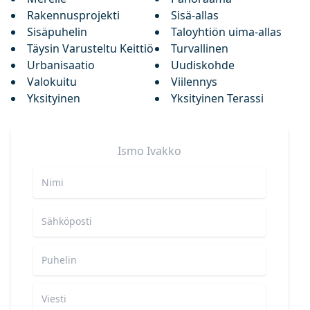
Rakennusprojekti
Sisä-allas
Sisäpuhelin
Taloyhtiön uima-allas
Täysin Varusteltu Keittiö
Turvallinen
Urbanisaatio
Uudiskohde
Valokuitu
Viilennys
Yksityinen
Yksityinen Terassi
Ismo
Ivakko