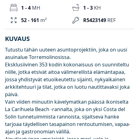
1 - 4
MH
1 - 3
KH
52 - 161
m²
R5423149
REF
KUVAUS
Tutustu tähän uuteen asuntoprojektiin, joka on uusi
asuinalue Torremolinosissa.
Eksklusiivinen 353 kodin kokonaisuus on suunniteltu
niille, jotka etsivät aitoa välimerellistä elämäntapaa,
jossa yhdistyvät etuoikeutettu sijainti, nykyaikainen
arkkitehtuuri ja tilat, jotka on luotu nautittavaksi joka
päivä.
Vain viiden minuutin kävelymatkan päässä ikoniselta
La Carihuela Beach -rannalta, joka on yksi Costa del
Solin tunnetuimmista rannoista, sijaitseva hanke
tarjoaa täydellisen tasapainon rentoutumisen, vapaa-
ajan ja gastronomian välillä.