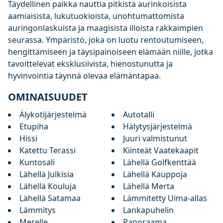
Täydellinen paikka nauttia pitkistä ‌aurinkoisista
‌aamiaisista, ‌lukutuokioista, ‌unohtumattomista
‌auringonlaskuista ja maagisista illoista rakkaimpien
‌seurassa. ‌Ympäristö, ‌joka on luotu ‌rentoutumiseen,
‌hengittämiseen ‌ja ‌täysipainoiseen elämään ‌niille, ‌jotka
tavoittelevat ‌eksklusiivista, ‌hienostunutta ‌ja
‌hyvinvointia ‌täynnä ‌olevaa ‌elämäntapaa.
OMINAISUUDET
Älykotijärjestelmä
Autotalli
Etupiha
Hälytysjärjestelmä
Hissi
Juuri valmistunut
Katettu Terassi
Kiinteät Vaatekaapit
Kuntosali
Lähellä Golfkenttää
Lähellä Julkisia
Lähellä Kauppoja
Lähellä Kouluja
Lähellä Merta
Lähellä Satamaa
Lämmitetty Uima-allas
Lämmitys
Lankapuhelin
Merelle
Panoraama