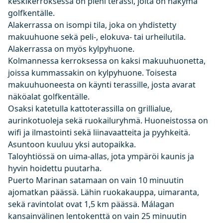
keskikerroksessa on pieni terassi, jolta on näkymä
golfkentälle.
Alakerrassa on isompi tila, joka on yhdistetty
makuuhuone sekä peli-, elokuva- tai urheilutila.
Alakerrassa on myös kylpyhuone.
Kolmannessa kerroksessa on kaksi makuuhuonetta,
joissa kummassakin on kylpyhuone. Toisesta
makuuhuoneesta on käynti terassille, josta avarat
näköalat golfkentälle.
Osaksi katetulla kattoterassilla on grillialue,
aurinkotuoleja sekä ruokailuryhmä. Huoneistossa on
wifi ja ilmastointi sekä liinavaatteita ja pyyhkeitä.
Asuntoon kuuluu yksi autopaikka.
Taloyhtiössä on uima-allas, jota ympäröi kaunis ja
hyvin hoidettu puutarha.
Puerto Marinan satamaan on vain 10 minuutin
ajomatkan päässä. Lähin ruokakauppa, uimaranta,
sekä ravintolat ovat 1,5 km päässä. Málagan
kansainvälinen lentokenttä on vain 25 minuutin