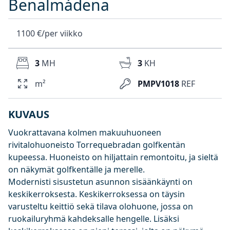
Benalmádena
1100 €/per viikko
3
MH
3
KH
m²
PMPV1018
REF
KUVAUS
Vuokrattavana kolmen makuuhuoneen
rivitalohuoneisto Torrequebradan golfkentän
kupeessa. Huoneisto on hiljattain remontoitu, ja sieltä
on näkymät golfkentälle ja merelle.
Modernisti sisustetun asunnon sisäänkäynti on
keskikerroksesta. Keskikerroksessa on täysin
varusteltu keittiö sekä tilava olohuone, jossa on
ruokailuryhmä kahdeksalle hengelle. Lisäksi