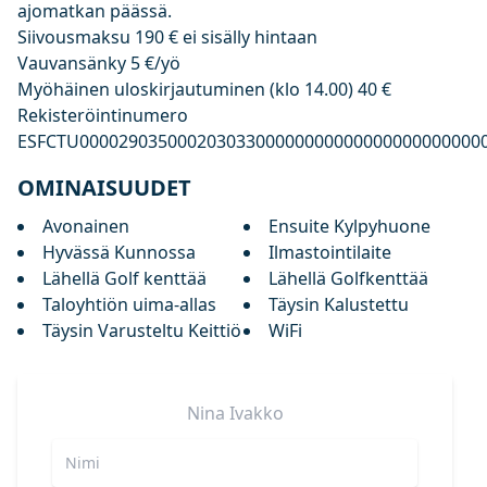
ajomatkan päässä.
Siivousmaksu 190 € ei sisälly hintaan
Vauvansänky 5 €/yö
Myöhäinen uloskirjautuminen (klo 14.00) 40 €
Rekisteröintinumero
ESFCTU00002903500020303300000000000000000000000
OMINAISUUDET
Avonainen
Ensuite Kylpyhuone
Hyvässä Kunnossa
Ilmastointilaite
Lähellä Golf kenttää
Lähellä Golfkenttää
Taloyhtiön uima-allas
Täysin Kalustettu
Täysin Varusteltu Keittiö
WiFi
Nina
Ivakko