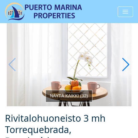
NÄYTÄ KAIKKI
(
32
)
Rivitalohuoneisto 3 mh
Torrequebrada,