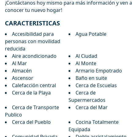
¡Contáctanos hoy mismo para más información y ven a
conocer tu nuevo hogar!
CARACTERISTICAS
Accesibilidad para
Agua Potable
personas con movilidad
reducida
Aire acondicionado
Al Ciudad
Al Mar
Al Monte
Almacén
Armario Empotrado
Ascensor
Baño en suite
Calefacción central
Cerca de Escuelas
Cerca de la Playa
Cerca de
Supermercados
Cerca de Transporte
Cerca del Mar
Publico
Cerca del Pueblo
Cocina Totalmente
Equipada
Comunidad Privada
Doble acristalamiento