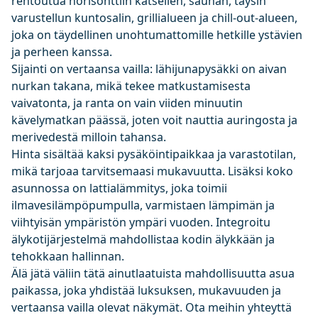
rentoutua horisonttiin katsellen, saunan, täysin
varustellun kuntosalin, grillialueen ja chill-out-alueen,
joka on täydellinen unohtumattomille hetkille ystävien
ja perheen kanssa.
Sijainti on vertaansa vailla: lähijunapysäkki on aivan
nurkan takana, mikä tekee matkustamisesta
vaivatonta, ja ranta on vain viiden minuutin
kävelymatkan päässä, joten voit nauttia auringosta ja
merivedestä milloin tahansa.
Hinta sisältää kaksi pysäköintipaikkaa ja varastotilan,
mikä tarjoaa tarvitsemaasi mukavuutta. Lisäksi koko
asunnossa on lattialämmitys, joka toimii
ilmavesilämpöpumpulla, varmistaen lämpimän ja
viihtyisän ympäristön ympäri vuoden. Integroitu
älykotijärjestelmä mahdollistaa kodin älykkään ja
tehokkaan hallinnan.
Älä jätä väliin tätä ainutlaatuista mahdollisuutta asua
paikassa, joka yhdistää luksuksen, mukavuuden ja
vertaansa vailla olevat näkymät. Ota meihin yhteyttä