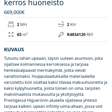
kerros huoneisto
669,000€
2
MH
2
KH
65
m²
R4834120
REF
KUVAUS
Tutustu tähän upeaan, täysin uuteen asuntoon, joka
sijaitsee kolmannessa kerroksessa ja tarjoaa
henkeäsalpaavat merinäkymät, jotka vievät
sanattomaksi. Huippulaadukkailla materiaaleilla
varustettu koti sisältää kaksi tilavaa makuuhuonetta ja
kaksi kylpyhuonetta, joista toinen on oma, tarjoten
maksimaalista mukavuutta ja yksityisyyttä.
Prestigessä Higuerónin alueella sijaitseva yhteisö
tarjoaa kaiken: upean infinity-uima-altaan, jossa voit