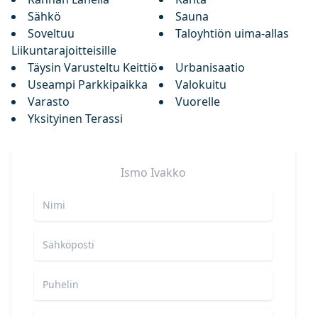
Sähkö
Sauna
Soveltuu
Taloyhtiön uima-allas
Liikuntarajoitteisille
Täysin Varusteltu Keittiö
Urbanisaatio
Useampi Parkkipaikka
Valokuitu
Varasto
Vuorelle
Yksityinen Terassi
Ismo
Ivakko