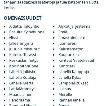
tänään saadaksesi lisätietoja ja tule katsomaan uutta
kotiasi!
OMINAISUUDET
Aidattu Taloyhtiö
Älykotijärjestelmä
Ensuite Kylpyhuone
Etelä
Hissi
Ilmastointilaite
Jälleenmyynti
Juomavesi
Juuri valmistunut
Kalustamaton
Katettu Terassi
Kaupunkiin
Keskuslämmitys
Kiinteät Vaatekaapit
Kodihoitohuone
Kuntosali
Lähellä Julkisia
Lähellä Kauppoja
Lähellä Kouluja
Lähellä Kylää
Lähellä Merta
Lämpölasitukset
Lattialämmitys
Luksus
Maanalainen
Merelle
Panoraama
Rannan lähellä
Rannan Lähellä
Ranta