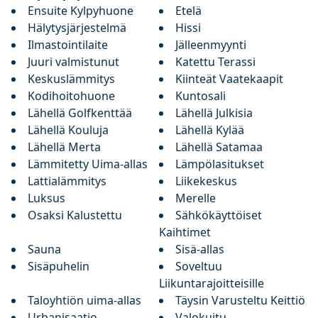
Ensuite Kylpyhuone
Etelä
Hälytysjärjestelmä
Hissi
Ilmastointilaite
Jälleenmyynti
Juuri valmistunut
Katettu Terassi
Keskuslämmitys
Kiinteät Vaatekaapit
Kodihoitohuone
Kuntosali
Lähellä Golfkenttää
Lähellä Julkisia
Lähellä Kouluja
Lähellä Kylää
Lähellä Merta
Lähellä Satamaa
Lämmitetty Uima-allas
Lämpölasitukset
Lattialämmitys
Liikekeskus
Luksus
Merelle
Osaksi Kalustettu
Sähkökäyttöiset
Kaihtimet
Sauna
Sisä-allas
Sisäpuhelin
Soveltuu
Liikuntarajoitteisille
Taloyhtiön uima-allas
Täysin Varusteltu Keittiö
Urbanisaatio
Valokuitu