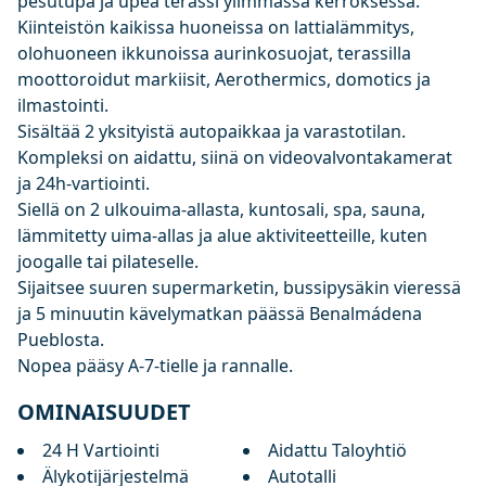
pesutupa ja upea terassi ylimmässä kerroksessa.
Kiinteistön kaikissa huoneissa on lattialämmitys,
olohuoneen ikkunoissa aurinkosuojat, terassilla
moottoroidut markiisit, Aerothermics, domotics ja
ilmastointi.
Sisältää 2 yksityistä autopaikkaa ja varastotilan.
Kompleksi on aidattu, siinä on videovalvontakamerat
ja 24h-vartiointi.
Siellä on 2 ulkouima-allasta, kuntosali, spa, sauna,
lämmitetty uima-allas ja alue aktiviteetteille, kuten
joogalle tai pilateselle.
Sijaitsee suuren supermarketin, bussipysäkin vieressä
ja 5 minuutin kävelymatkan päässä Benalmádena
Pueblosta.
Nopea pääsy A-7-tielle ja rannalle.
OMINAISUUDET
24 H Vartiointi
Aidattu Taloyhtiö
Älykotijärjestelmä
Autotalli