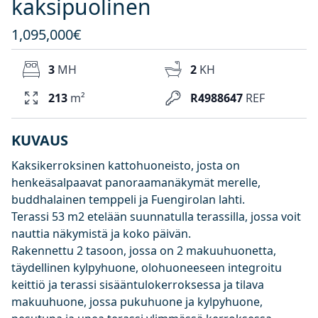
kaksipuolinen
1,095,000€
3
MH
2
KH
213
m²
R4988647
REF
KUVAUS
Kaksikerroksinen kattohuoneisto, josta on
henkeäsalpaavat panoraamanäkymät merelle,
buddhalainen temppeli ja Fuengirolan lahti.
Terassi 53 m2 etelään suunnatulla terassilla, jossa voit
nauttia näkymistä ja koko päivän.
Rakennettu 2 tasoon, jossa on 2 makuuhuonetta,
täydellinen kylpyhuone, olohuoneeseen integroitu
keittiö ja terassi sisääntulokerroksessa ja tilava
makuuhuone, jossa pukuhuone ja kylpyhuone,