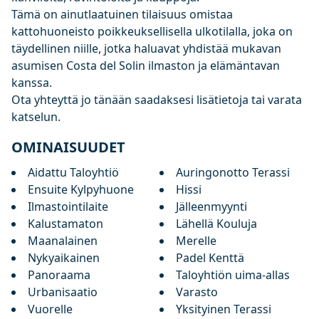
Tämä on ainutlaatuinen tilaisuus omistaa
kattohuoneisto poikkeuksellisella ulkotilalla, joka on
täydellinen niille, jotka haluavat yhdistää mukavan
asumisen Costa del Solin ilmaston ja elämäntavan
kanssa.
Ota yhteyttä jo tänään saadaksesi lisätietoja tai varata
katselun.
OMINAISUUDET
Aidattu Taloyhtiö
Auringonotto Terassi
Ensuite Kylpyhuone
Hissi
Ilmastointilaite
Jälleenmyynti
Kalustamaton
Lähellä Kouluja
Maanalainen
Merelle
Nykyaikainen
Padel Kenttä
Panoraama
Taloyhtiön uima-allas
Urbanisaatio
Varasto
Vuorelle
Yksityinen Terassi