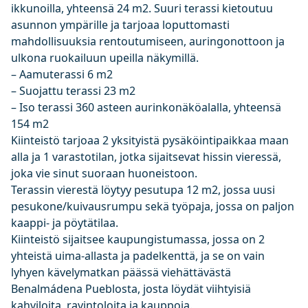
ikkunoilla, yhteensä 24 m2. Suuri terassi kietoutuu
asunnon ympärille ja tarjoaa loputtomasti
mahdollisuuksia rentoutumiseen, auringonottoon ja
ulkona ruokailuun upeilla näkymillä.
– Aamuterassi 6 m2
– Suojattu terassi 23 m2
– Iso terassi 360 asteen aurinkonäköalalla, yhteensä
154 m2
Kiinteistö tarjoaa 2 yksityistä pysäköintipaikkaa maan
alla ja 1 varastotilan, jotka sijaitsevat hissin vieressä,
joka vie sinut suoraan huoneistoon.
Terassin vierestä löytyy pesutupa 12 m2, jossa uusi
pesukone/kuivausrumpu sekä työpaja, jossa on paljon
kaappi- ja pöytätilaa.
Kiinteistö sijaitsee kaupungistumassa, jossa on 2
yhteistä uima-allasta ja padelkenttä, ja se on vain
lyhyen kävelymatkan päässä viehättävästä
Benalmádena Pueblosta, josta löydät viihtyisiä
kahviloita, ravintoloita ja kauppoja.