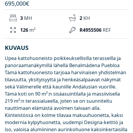
695,000€
3
MH
2
KH
126
m²
R4955506
REF
KUVAUS
Upea kattohuoneisto poikkeuksellisilla terasseilla ja
panoraamanäkymillä lähellä Benalmádena Puebloa
Tämä kattohuoneisto tarjoaa harvinaisen yhdistelmän
tilavuutta, yksityisyyttä ja henkeäsalpaavat näkymät
sekä Välimerelle että kauniille Andalusian vuorille.
Tämä koti on 90 m²:n sisäasuintilalla ja massiivisella
219 m²:n terassialueella, joten se on suunniteltu
nauttimaan elämästä avoimen taivaan alla.
Kiinteistössä on kolme tilavaa makuuhuonetta, kaksi
modernia kylpyhuonetta, uudempi Designa-keittiö ja
iso, valoisa alumiininen aurinkohuone kaksinkertaisilla