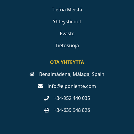
Tietoa Meistä
Yhteystiedot
Eväste
Tietosuoja
OTA YHTEYTTÄ
Benalmádena, Málaga, Spain
info@elponiente.com
+34-952 440 035
+34-639 948 826