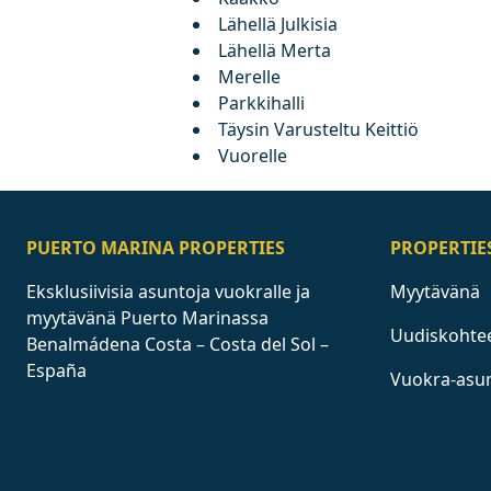
Lähellä Julkisia
Lähellä Merta
Merelle
Parkkihalli
Täysin Varusteltu Keittiö
Vuorelle
PUERTO MARINA PROPERTIES
PROPERTIE
Eksklusiivisia asuntoja vuokralle ja
Myytävänä
myytävänä Puerto Marinassa
Uudiskohte
Benalmádena Costa – Costa del Sol –
España
Vuokra-asu