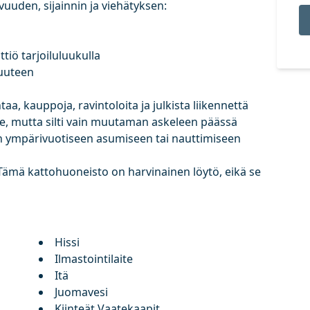
vuuden, sijainnin ja viehätyksen:
ttiö tarjoiluluukulla
uuteen
aa, kauppoja, ravintoloita ja julkista liikennettä
lue, mutta silti vain muutaman askeleen päässä
en ympärivuotiseen asumiseen tai nauttimiseen
 Tämä kattohuoneisto on harvinainen löytö, eikä se
Hissi
Ilmastointilaite
Itä
Juomavesi
Kiinteät Vaatekaapit