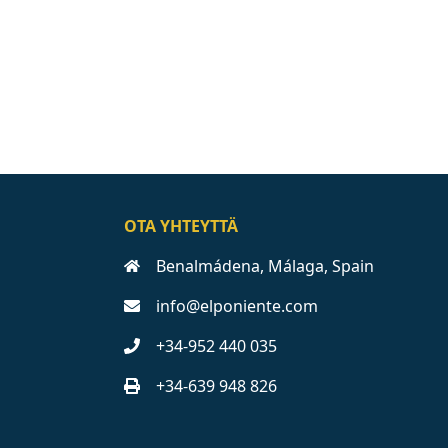
OTA YHTEYTTÄ
Benalmádena, Málaga, Spain
info@elponiente.com
+34-952 440 035
+34-639 948 826