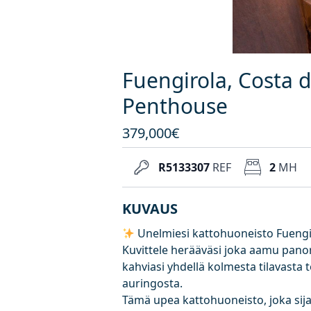
Fuengirola, Costa d
Penthouse
379,000€
R5133307
REF
2
MH
KUVAUS
Unelmiesi kattohuoneisto Fueng
Kuvittele herääväsi joka aamu panor
kahviasi yhdellä kolmesta tilavasta t
auringosta.
Tämä upea kattohuoneisto, joka sijai