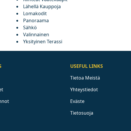
Lähellä Kauppoja
Lomakodit
Panoraama
Sähkö
Valinnainen
Yksityinen Terassi
S
USEFUL LINKS
Tietoa Meistä
et
Yhteystiedot
nnot
Eväste
Tietosuoja