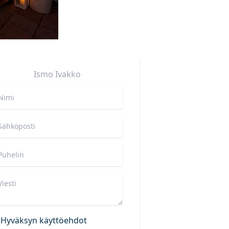
Ismo
Ivakko
Hyväksyn käyttöehdot