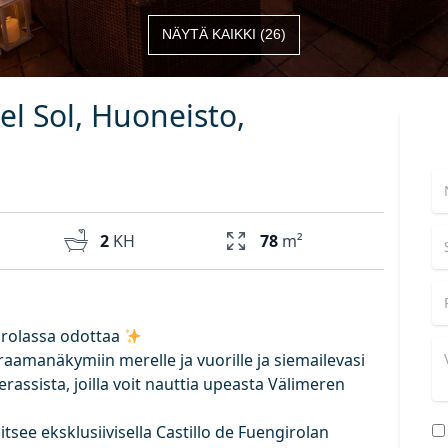
NÄYTÄ KAIKKI
(
26
)
el Sol, Huoneisto,
2
KH
78
m²
irolassa odottaa
aamanäkymiin merelle ja vuorille ja siemailevasi
erassista, joilla voit nauttia upeasta Välimeren
tsee eksklusiivisella Castillo de Fuengirolan