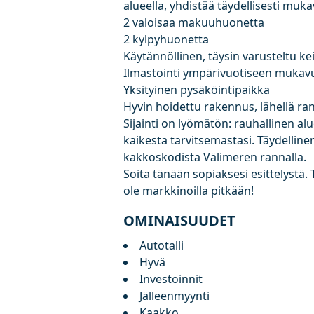
alueella, yhdistää täydellisesti muka
2 valoisaa makuuhuonetta
2 kylpyhuonetta
Käytännöllinen, täysin varusteltu kei
Ilmastointi ympärivuotiseen mukav
Yksityinen pysäköintipaikka
Hyvin hoidettu rakennus, lähellä rant
Sijainti on lyömätön: rauhallinen a
kaikesta tarvitsemastasi. Täydellin
kakkoskodista Välimeren rannalla.
Soita tänään sopiaksesi esittelystä.
ole markkinoilla pitkään!
OMINAISUUDET
Autotalli
Hyvä
Investoinnit
Jälleenmyynti
Kaakko