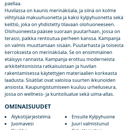
paellaa.
Huvilassa on kaunis merinäköala, ja siinä on kolme
viihtyisää makuuhuonetta ja kaksi kylpyhuonetta sekä
keittiö, joka on yhdistetty tilavaan olohuoneeseen.
Olohuoneesta pääsee suoraan puutarhaan, jossa on
terassi, paikka rentoutua perheen kanssa. Kampanja
on valmis muuttamaan sisään. Puutarhasta ja toisesta
kerroksesta on merinäköala. Se on ensimmäinen
etäisyys rannasta. Kampanja erottuu moderneista
arkkitehtonisista ratkaisuistaan ja huvilan
rakentamisessa käytettyjen materiaalien korkeasta
laadusta. Sisätilat ovat valoisia suurten ikkunoiden
ansiosta. Kaupungistumiseen kuuluu urheiluseura,
jossa on wellness- ja kuntoilualue sekä uima-allas.
OMINAISUUDET
Älykotijärjestelmä
Ensuite Kylpyhuone
Juomavesi
Juuri valmistunut