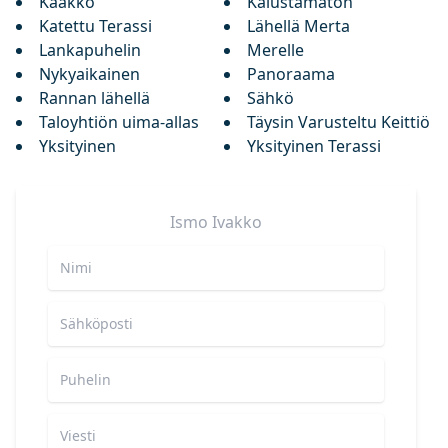
Kaakko
Kalustamaton
Katettu Terassi
Lähellä Merta
Lankapuhelin
Merelle
Nykyaikainen
Panoraama
Rannan lähellä
Sähkö
Taloyhtiön uima-allas
Täysin Varusteltu Keittiö
Yksityinen
Yksityinen Terassi
Ismo
Ivakko