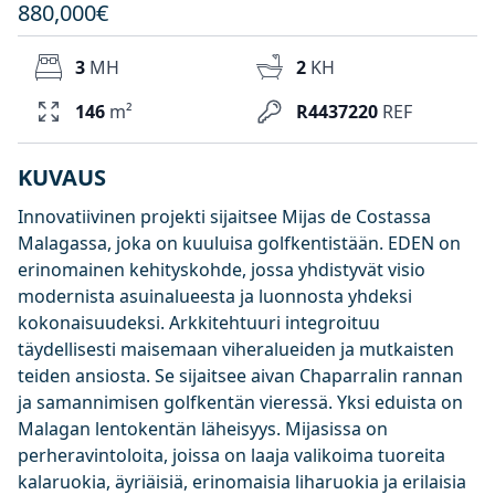
880,000€
3
MH
2
KH
146
m²
R4437220
REF
KUVAUS
Innovatiivinen projekti sijaitsee Mijas de Costassa
Malagassa, joka on kuuluisa golfkentistään. EDEN on
erinomainen kehityskohde, jossa yhdistyvät visio
modernista asuinalueesta ja luonnosta yhdeksi
kokonaisuudeksi. Arkkitehtuuri integroituu
täydellisesti maisemaan viheralueiden ja mutkaisten
teiden ansiosta. Se sijaitsee aivan Chaparralin rannan
ja samannimisen golfkentän vieressä. Yksi eduista on
Malagan lentokentän läheisyys. Mijasissa on
perheravintoloita, joissa on laaja valikoima tuoreita
kalaruokia, äyriäisiä, erinomaisia liharuokia ja erilaisia