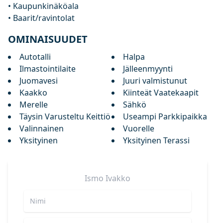
• Kaupunkinäköala
• Baarit/ravintolat
OMINAISUUDET
Autotalli
Halpa
Ilmastointilaite
Jälleenmyynti
Juomavesi
Juuri valmistunut
Kaakko
Kiinteät Vaatekaapit
Merelle
Sähkö
Täysin Varusteltu Keittiö
Useampi Parkkipaikka
Valinnainen
Vuorelle
Yksityinen
Yksityinen Terassi
Ismo
Ivakko