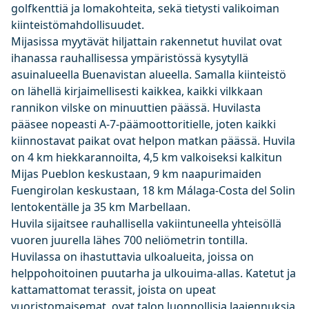
golfkenttiä ja lomakohteita, sekä tietysti valikoiman
kiinteistömahdollisuudet.
Mijasissa myytävät hiljattain rakennetut huvilat ovat
ihanassa rauhallisessa ympäristössä kysytyllä
asuinalueella Buenavistan alueella. Samalla kiinteistö
on lähellä kirjaimellisesti kaikkea, kaikki vilkkaan
rannikon vilske on minuuttien päässä. Huvilasta
pääsee nopeasti A-7-päämoottoritielle, joten kaikki
kiinnostavat paikat ovat helpon matkan päässä. Huvila
on 4 km hiekkarannoilta, 4,5 km valkoiseksi kalkitun
Mijas Pueblon keskustaan, 9 km naapurimaiden
Fuengirolan keskustaan, 18 km Málaga-Costa del Solin
lentokentälle ja 35 km Marbellaan.
Huvila sijaitsee rauhallisella vakiintuneella yhteisöllä
vuoren juurella lähes 700 neliömetrin tontilla.
Huvilassa on ihastuttavia ulkoalueita, joissa on
helppohoitoinen puutarha ja ulkouima-allas. Katetut ja
kattamattomat terassit, joista on upeat
vuoristomaisemat, ovat talon luonnollisia laajennuksia,