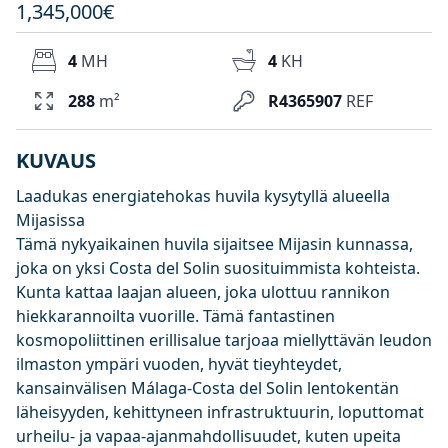
1,345,000€
4
MH
4
KH
288
m²
R4365907
REF
KUVAUS
Laadukas energiatehokas huvila kysytyllä alueella
Mijasissa
Tämä nykyaikainen huvila sijaitsee Mijasin kunnassa,
joka on yksi Costa del Solin suosituimmista kohteista.
Kunta kattaa laajan alueen, joka ulottuu rannikon
hiekkarannoilta vuorille. Tämä fantastinen
kosmopoliittinen erillisalue tarjoaa miellyttävän leudon
ilmaston ympäri vuoden, hyvät tieyhteydet,
kansainvälisen Málaga-Costa del Solin lentokentän
läheisyyden, kehittyneen infrastruktuurin, loputtomat
urheilu- ja vapaa-ajanmahdollisuudet, kuten upeita