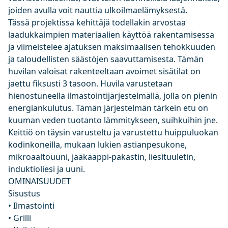
joiden avulla voit nauttia ulkoilmaelämyksestä.
Tässä projektissa kehittäjä todellakin arvostaa
laadukkaimpien materiaalien käyttöä rakentamisessa
ja viimeistelee ajatuksen maksimaalisen tehokkuuden
ja taloudellisten säästöjen saavuttamisesta. Tämän
huvilan valoisat rakenteeltaan avoimet sisätilat on
jaettu fiksusti 3 tasoon. Huvila varustetaan
hienostuneella ilmastointijärjestelmällä, jolla on pienin
energiankulutus. Tämän järjestelmän tärkein etu on
kuuman veden tuotanto lämmitykseen, suihkuihin jne.
Keittiö on täysin varusteltu ja varustettu huippuluokan
kodinkoneilla, mukaan lukien astianpesukone,
mikroaaltouuni, jääkaappi-pakastin, liesituuletin,
induktioliesi ja uuni.
OMINAISUUDET
Sisustus
• Ilmastointi
• Grilli