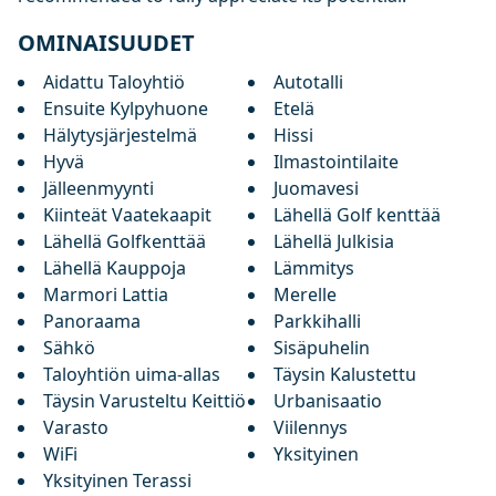
OMINAISUUDET
Aidattu Taloyhtiö
Autotalli
Ensuite Kylpyhuone
Etelä
Hälytysjärjestelmä
Hissi
Hyvä
Ilmastointilaite
Jälleenmyynti
Juomavesi
Kiinteät Vaatekaapit
Lähellä Golf kenttää
Lähellä Golfkenttää
Lähellä Julkisia
Lähellä Kauppoja
Lämmitys
Marmori Lattia
Merelle
Panoraama
Parkkihalli
Sähkö
Sisäpuhelin
Taloyhtiön uima-allas
Täysin Kalustettu
Täysin Varusteltu Keittiö
Urbanisaatio
Varasto
Viilennys
WiFi
Yksityinen
Yksityinen Terassi