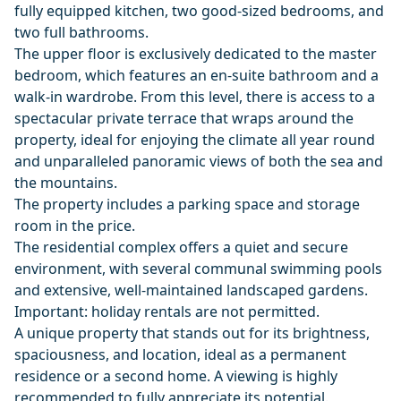
fully equipped kitchen, two good-sized bedrooms, and
two full bathrooms.
The upper floor is exclusively dedicated to the master
bedroom, which features an en-suite bathroom and a
walk-in wardrobe. From this level, there is access to a
spectacular private terrace that wraps around the
property, ideal for enjoying the climate all year round
and unparalleled panoramic views of both the sea and
the mountains.
The property includes a parking space and storage
room in the price.
The residential complex offers a quiet and secure
environment, with several communal swimming pools
and extensive, well-maintained landscaped gardens.
Important: holiday rentals are not permitted.
A unique ‌property ‌that ‌stands ‌out ‌for its brightness,
spaciousness, and ‌location, ‌ideal ‌as a permanent
‌residence ‌or ‌a ‌second home. ‌A viewing is ‌highly
‌recommended ‌to ‌fully ‌appreciate ‌its ‌potential.