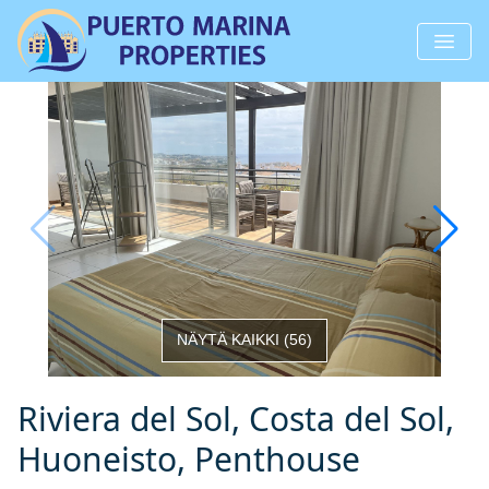
NÄYTÄ KAIKKI
(
56
)
Riviera del Sol, Costa del Sol,
Huoneisto, Penthouse