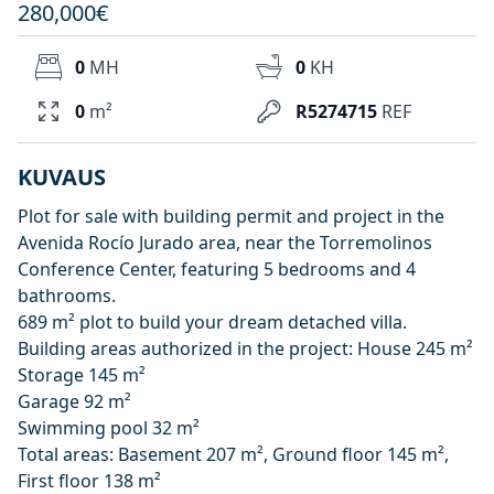
280,000€
0
MH
0
KH
0
m²
R5274715
REF
KUVAUS
Plot for sale with building permit and project in the
Avenida Rocío Jurado area, near the Torremolinos
Conference Center, featuring 5 bedrooms and 4
bathrooms.
689 m² plot to build your dream detached villa.
Building areas authorized in the project: House 245 m²
Storage 145 m²
Garage 92 m²
Swimming pool 32 m²
Total areas: Basement 207 m², Ground floor 145 m²,
First floor 138 m²