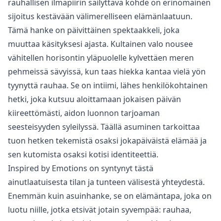
‌rauhallisen ilmapiirin säilyttävä ‌kohde ‌on ‌erinomainen
‌sijoitus ‌kestävään ‌välimerelliseen ‌elämänlaatuun.
Tämä hanke on päivittäinen spektaakkeli, joka
muuttaa käsityksesi ajasta. Kultainen valo nousee
vähitellen horisontin yläpuolelle kylvettäen meren
pehmeissä sävyissä, kun taas hiekka kantaa vielä yön
tyynyttä rauhaa. Se on intiimi, lähes henkilökohtainen
hetki, joka kutsuu aloittamaan jokaisen päivän
kiireettömästi, aidon luonnon tarjoaman
seesteisyyden syleilyssä. Täällä asuminen tarkoittaa
tuon hetken tekemistä osaksi jokapäiväistä elämää ja
sen kutomista osaksi kotisi identiteettiä.
Inspired by Emotions on syntynyt tästä
ainutlaatuisesta tilan ja tunteen välisestä yhteydestä.
Enemmän kuin asuinhanke, se on elämäntapa, joka on
luotu niille, jotka etsivät jotain ‌syvempää: ‌rauhaa,