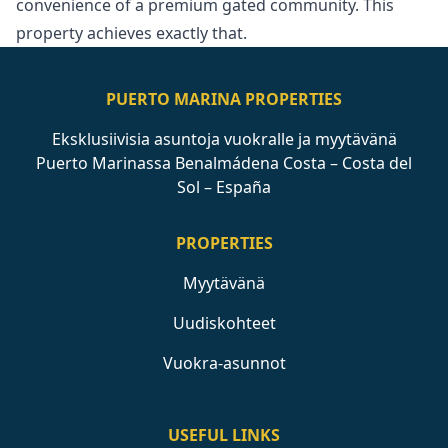
convenience ‌of a premium ‌gated ‌community. ‌This
‌property ‌achieves ‌exactly ‌that.
PUERTO MARINA PROPERTIES
Eksklusiivisia asuntoja vuokralle ja myytävänä
Puerto Marinassa Benalmádena Costa – Costa del
Sol – España
PROPERTIES
Myytävänä
Uudiskohteet
Vuokra-asunnot
USEFUL LINKS