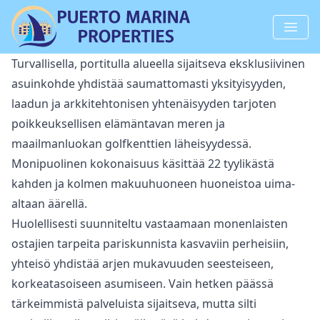
Turvallisella, portitulla alueella sijaitseva eksklusiivinen
asuinkohde yhdistää saumattomasti yksityisyyden,
laadun ja arkkitehtonisen yhtenäisyyden tarjoten
poikkeuksellisen elämäntavan meren ja
maailmanluokan golfkenttien läheisyydessä.
Monipuolinen kokonaisuus käsittää 22 tyylikästä
kahden ja kolmen makuuhuoneen huoneistoa uima-
altaan äärellä.
Huolellisesti suunniteltu vastaamaan monenlaisten
ostajien ‌tarpeita ‌pariskunnista ‌kasvaviin ‌perheisiin,
‌yhteisö yhdistää arjen mukavuuden seesteiseen,
‌korkeatasoiseen ‌asumiseen. ‌Vain hetken päässä
‌tärkeimmistä ‌palveluista ‌sijaitseva, ‌mutta silti