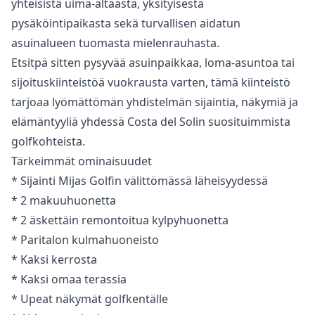
yhteisistä uima-altaasta, yksityisestä
pysäköintipaikasta sekä turvallisen aidatun
asuinalueen tuomasta mielenrauhasta.
Etsitpä sitten pysyvää asuinpaikkaa, loma-asuntoa tai
sijoituskiinteistöä vuokrausta varten, tämä kiinteistö
tarjoaa lyömättömän yhdistelmän sijaintia, näkymiä ja
elämäntyyliä yhdessä Costa del Solin suosituimmista
golfkohteista.
Tärkeimmät ominaisuudet
* Sijainti Mijas ‌Golfin ‌välittömässä ‌läheisyydessä
* ‌2 ‌makuuhuonetta
* 2 äskettäin remontoitua kylpyhuonetta
* ‌Paritalon ‌kulmahuoneisto
* ‌Kaksi kerrosta
* Kaksi ‌omaa ‌terassia
* ‌Upeat ‌näkymät golfkentälle