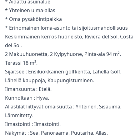
* ‌Aidattu asuinalue
* Yhteinen ‌uima-allas
* ‌Oma ‌pysäköintipaikka
* ‌Erinomainen ‌loma-asunto ‌tai ‌sijoitusmahdollisuus
Keskimmäinen kerros huoneisto, Riviera del Sol, Costa
del Sol.
2 Makuuhuonetta, 2 Kylpyhuone, Pinta-ala 94 m²,
Terassi 18 m².
Sijaitsee : Ensiluokkainen golfkenttä, Lähellä Golf,
Lähellä kauppoja, Kaupungistuminen.
Ilmansuunta : Etelä.
Kunnoltaan : Hyvä.
Allastilat liittyvät omaisuutta : Yhteinen, Sisäuima,
Lämmitetty.
Ilmastointi : Ilmastointi.
Näkymät : Sea, Panoraama, Puutarha, Allas.