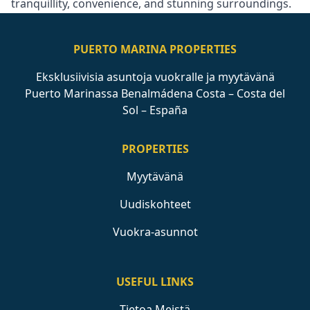
‌tranquillity, ‌convenience, ‌and ‌stunning ‌surroundings.
PUERTO MARINA PROPERTIES
Eksklusiivisia asuntoja vuokralle ja myytävänä
Puerto Marinassa Benalmádena Costa – Costa del
Sol – España
PROPERTIES
Myytävänä
Uudiskohteet
Vuokra-asunnot
USEFUL LINKS
Tietoa Meistä