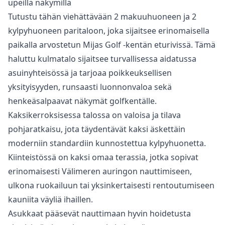
upeilla näkymillä
Tutustu tähän viehättävään 2 makuuhuoneen ja 2
kylpyhuoneen paritaloon, joka sijaitsee erinomaisella
paikalla arvostetun Mijas Golf -kentän eturivissä. Tämä
haluttu kulmatalo sijaitsee turvallisessa aidatussa
asuinyhteisössä ja tarjoaa poikkeuksellisen
yksityisyyden, runsaasti luonnonvaloa sekä
henkeäsalpaavat näkymät golfkentälle.
Kaksikerroksisessa talossa on valoisa ja tilava
pohjaratkaisu, jota täydentävät kaksi äskettäin
moderniin standardiin kunnostettua kylpyhuonetta.
Kiinteistössä on kaksi omaa terassia, jotka sopivat
erinomaisesti Välimeren auringon nauttimiseen,
ulkona ruokailuun tai yksinkertaisesti rentoutumiseen
kauniita väyliä ihaillen.
Asukkaat pääsevät nauttimaan hyvin hoidetusta