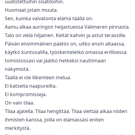
uudistettuihin sisätiloihin.
Huomaat jotain muuta.
Sen, kuinka vaivatonta elämä täällä on.
Aamu alkaa auringon heijastuessa Välimeren pinnasta.
Talo on vielä hiljainen. Keität kahvin ja astut terassille.
Päivän ensimmäinen päätös on, uitko ensin altaassa,
käytkö kuntosalilla, työskenteletkö omassa erillisessä
toimistossasi vai jäätkö hetkeksi nauttimaan
näkymistä.
Täällä ei ole liikenteen melua.
Ei katseita naapureilta.
Ei kompromisseja.
On vain tilaa.
Tilaa ajatella. Tilaa hengittää. Tilaa viettää aikaa niiden
ihmisten kanssa, joilla on elämässäsi eniten
merkitystä.