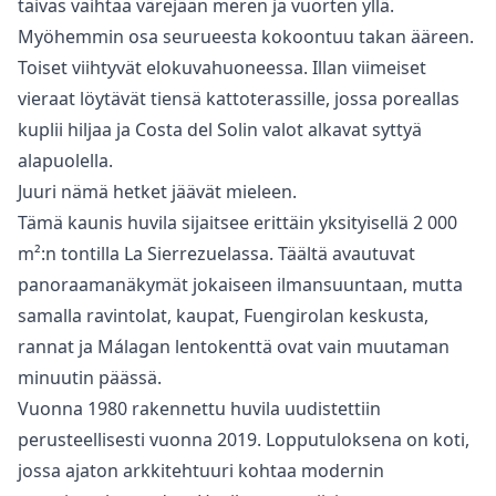
taivas vaihtaa värejään meren ja vuorten yllä.
Myöhemmin osa seurueesta kokoontuu takan ääreen.
Toiset viihtyvät elokuvahuoneessa. Illan viimeiset
vieraat löytävät tiensä kattoterassille, jossa poreallas
kuplii hiljaa ja Costa del Solin valot alkavat syttyä
alapuolella.
Juuri nämä hetket jäävät mieleen.
Tämä kaunis huvila sijaitsee erittäin yksityisellä 2 000
m²:n tontilla La Sierrezuelassa. Täältä avautuvat
panoraamanäkymät jokaiseen ilmansuuntaan, mutta
samalla ravintolat, kaupat, Fuengirolan keskusta,
rannat ja Málagan lentokenttä ovat vain muutaman
minuutin päässä.
Vuonna 1980 rakennettu huvila uudistettiin
perusteellisesti vuonna 2019. Lopputuloksena on koti,
jossa ajaton arkkitehtuuri kohtaa modernin