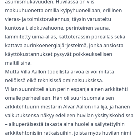
asumismukavuuden. Huvilassa on viisi
makuuhuonetta omilla kylpyhuoneillaan, erillinen
vieras- ja toimistorakennus, täysin varusteltu
kuntosali, elokuvahuone, perinteinen sauna,
lämmitetty uima-allas, kattoterassin poreallas sekä
kattava aurinkoenergiajärjestelmä, jonka ansiosta
käyttökustannukset pysyvät poikkeuksellisen
maltillisina.
Mutta Villa Aallon todellista arvoa ei voi mitata
neliöissä eikä teknisissä ominaisuuksissa.
Villan suunnitteli alun perin espanjalainen arkkitehti
omalle perheelleen. Hän oli suuri suomalaisen
arkkitehtuurin mestarin Alvar Aallon ihailija, ja hänen
vaikutuksensa näkyy edelleen huvilan yksityiskohdissa
– alkuperäisestä takasta aina huolella säilytettyihin
arkkitehtonisiin ratkaisuihin, joista myös huvilan nimi