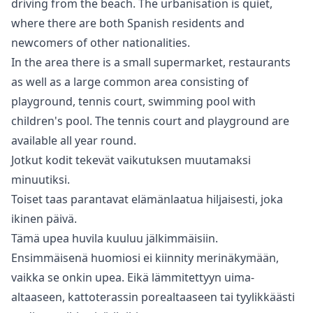
driving from the beach. The urbanisation is quiet,
where there are both Spanish residents and
newcomers of other nationalities.
In the area there is a small ‌supermarket, ‌restaurants
‌as ‌well ‌as a large common area ‌consisting ‌of
‌playground, tennis court, ‌swimming ‌pool ‌with
‌children's pool. ‌The tennis court ‌and ‌playground ‌are
‌available ‌all ‌year ‌round.
Jotkut kodit tekevät vaikutuksen muutamaksi
minuutiksi.
Toiset taas parantavat elämänlaatua hiljaisesti, joka
ikinen päivä.
Tämä upea huvila kuuluu jälkimmäisiin.
Ensimmäisenä huomiosi ei kiinnity merinäkymään,
vaikka se onkin upea. Eikä lämmitettyyn uima-
altaaseen, kattoterassin porealtaaseen tai tyylikkäästi