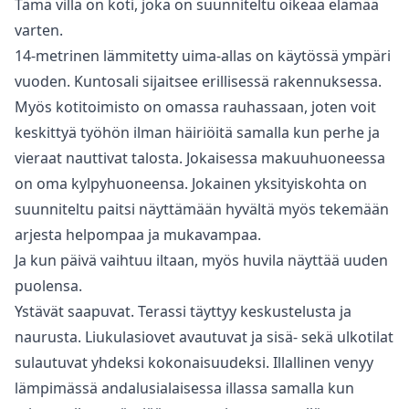
Tämä villa on koti, joka on suunniteltu oikeaa elämää
varten.
14-metrinen lämmitetty uima-allas on käytössä ympäri
vuoden. Kuntosali sijaitsee erillisessä rakennuksessa.
Myös kotitoimisto on omassa rauhassaan, joten voit
keskittyä työhön ilman häiriöitä samalla kun perhe ja
vieraat nauttivat talosta. Jokaisessa makuuhuoneessa
on oma kylpyhuoneensa. Jokainen yksityiskohta on
suunniteltu paitsi näyttämään hyvältä myös tekemään
arjesta helpompaa ja mukavampaa.
Ja kun päivä vaihtuu iltaan, myös huvila näyttää uuden
puolensa.
Ystävät saapuvat. Terassi täyttyy keskustelusta ja
naurusta. Liukulasiovet avautuvat ja sisä- sekä ulkotilat
sulautuvat yhdeksi kokonaisuudeksi. Illallinen venyy
lämpimässä andalusialaisessa illassa samalla kun