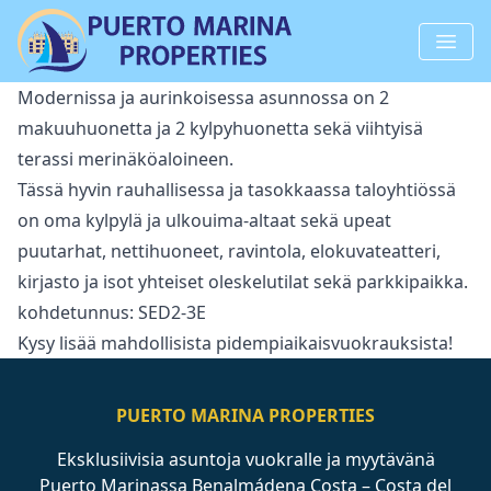
Modernissa ja aurinkoisessa asunnossa on 2
makuuhuonetta ja 2 kylpyhuonetta sekä viihtyisä
terassi merinäköaloineen.
Tässä hyvin rauhallisessa ja tasokkaassa taloyhtiössä
on oma kylpylä ja ulkouima-altaat sekä upeat
puutarhat, nettihuoneet, ravintola, elokuvateatteri,
kirjasto ja isot yhteiset oleskelutilat sekä parkkipaikka.
kohdetunnus: SED2-3E
Kysy lisää mahdollisista pidempiaikaisvuokrauksista!
PUERTO MARINA PROPERTIES
Eksklusiivisia asuntoja vuokralle ja myytävänä
Puerto Marinassa Benalmádena Costa – Costa del