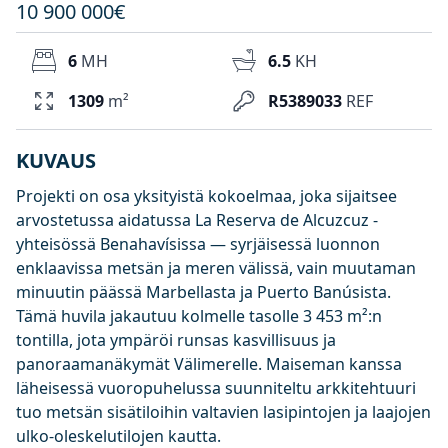
10 900 000€
6
MH
6.5
KH
1309
m²
R5389033
REF
KUVAUS
Projekti on osa yksityistä kokoelmaa, joka sijaitsee
arvostetussa aidatussa La Reserva de Alcuzcuz -
yhteisössä Benahavísissa — syrjäisessä luonnon
enklaavissa metsän ja meren välissä, vain muutaman
minuutin päässä Marbellasta ja Puerto Banúsista.
Tämä huvila jakautuu kolmelle tasolle 3 453 m²:n
tontilla, jota ympäröi runsas kasvillisuus ja
panoraamanäkymät Välimerelle. Maiseman kanssa
läheisessä vuoropuhelussa suunniteltu arkkitehtuuri
tuo metsän sisätiloihin valtavien lasipintojen ja laajojen
ulko-oleskelutilojen kautta.