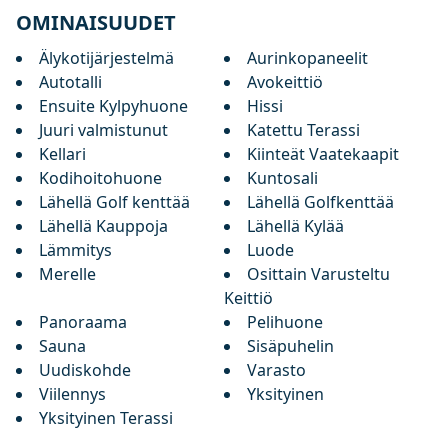
OMINAISUUDET
Älykotijärjestelmä
Aurinkopaneelit
Autotalli
Avokeittiö
Ensuite Kylpyhuone
Hissi
Juuri valmistunut
Katettu Terassi
Kellari
Kiinteät Vaatekaapit
Kodihoitohuone
Kuntosali
Lähellä Golf kenttää
Lähellä Golfkenttää
Lähellä Kauppoja
Lähellä Kylää
Lämmitys
Luode
Merelle
Osittain Varusteltu
Keittiö
Panoraama
Pelihuone
Sauna
Sisäpuhelin
Uudiskohde
Varasto
Viilennys
Yksityinen
Yksityinen Terassi