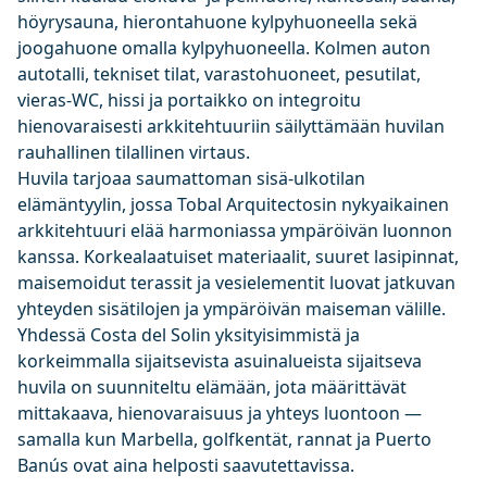
höyrysauna, hierontahuone kylpyhuoneella sekä
joogahuone omalla kylpyhuoneella. Kolmen auton
autotalli, tekniset tilat, varastohuoneet, pesutilat,
vieras-WC, hissi ja portaikko on integroitu
hienovaraisesti arkkitehtuuriin säilyttämään huvilan
rauhallinen tilallinen virtaus.
Huvila tarjoaa saumattoman sisä-ulkotilan
elämäntyylin, jossa Tobal Arquitectosin nykyaikainen
arkkitehtuuri elää harmoniassa ympäröivän luonnon
kanssa. Korkealaatuiset materiaalit, suuret lasipinnat,
maisemoidut terassit ja vesielementit luovat jatkuvan
yhteyden sisätilojen ja ympäröivän maiseman välille.
Yhdessä Costa del Solin yksityisimmistä ja
korkeimmalla sijaitsevista asuinalueista sijaitseva
huvila on suunniteltu elämään, jota määrittävät
mittakaava, hienovaraisuus ja yhteys luontoon —
samalla kun Marbella, golfkentät, rannat ja Puerto
Banús ovat aina helposti saavutettavissa.