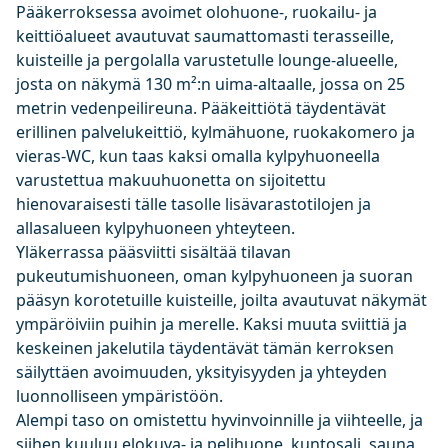
Pääkerroksessa avoimet olohuone-, ruokailu- ja
keittiöalueet avautuvat saumattomasti terasseille,
kuisteille ja pergolalla varustetulle lounge-alueelle,
josta on näkymä 130 m²:n uima-altaalle, jossa on 25
metrin vedenpeilireuna. Pääkeittiötä täydentävät
erillinen palvelukeittiö, kylmähuone, ruokakomero ja
vieras-WC, kun taas kaksi omalla kylpyhuoneella
varustettua makuuhuonetta on sijoitettu
hienovaraisesti tälle tasolle lisävarastotilojen ja
allasalueen kylpyhuoneen yhteyteen.
Yläkerrassa pääsviitti sisältää tilavan
pukeutumishuoneen, oman kylpyhuoneen ja suoran
pääsyn korotetuille kuisteille, joilta avautuvat näkymät
ympäröiviin puihin ja merelle. Kaksi muuta sviittiä ja
keskeinen jakelutila täydentävät tämän kerroksen
säilyttäen avoimuuden, yksityisyyden ja yhteyden
luonnolliseen ympäristöön.
Alempi taso on omistettu hyvinvoinnille ja viihteelle, ja
siihen kuuluu elokuva- ja pelihuone, kuntosali, sauna,