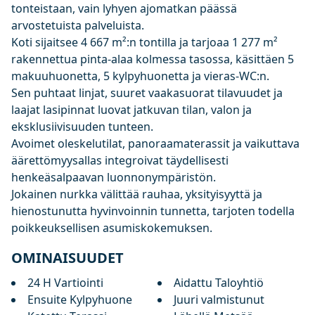
tonteistaan, vain lyhyen ajomatkan päässä
arvostetuista palveluista.
Koti sijaitsee 4 667 m²:n tontilla ja tarjoaa 1 277 m²
rakennettua pinta-alaa kolmessa tasossa, käsittäen 5
makuuhuonetta, 5 kylpyhuonetta ja vieras-WC:n.
Sen puhtaat linjat, suuret vaakasuorat tilavuudet ja
laajat lasipinnat luovat jatkuvan tilan, valon ja
eksklusiivisuuden tunteen.
Avoimet oleskelutilat, panoraamaterassit ja vaikuttava
äärettömyysallas integroivat täydellisesti
henkeäsalpaavan luonnonympäristön.
Jokainen nurkka välittää rauhaa, yksityisyyttä ja
hienostunutta hyvinvoinnin tunnetta, tarjoten todella
poikkeuksellisen asumiskokemuksen.
OMINAISUUDET
24 H Vartiointi
Aidattu Taloyhtiö
Ensuite Kylpyhuone
Juuri valmistunut