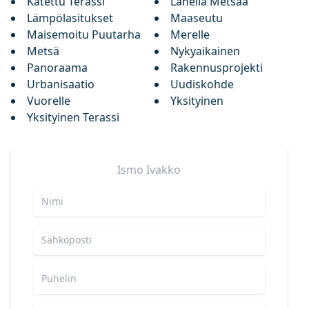
Katettu Terassi
Lähellä Metsää
Lämpölasitukset
Maaseutu
Maisemoitu Puutarha
Merelle
Metsä
Nykyaikainen
Panoraama
Rakennusprojekti
Urbanisaatio
Uudiskohde
Vuorelle
Yksityinen
Yksityinen Terassi
Ismo
Ivakko