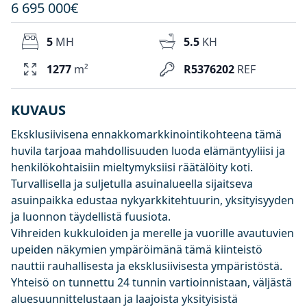
6 695 000€
5
MH
5.5
KH
1277
m²
R5376202
REF
KUVAUS
Eksklusiivisena ennakkomarkkinointikohteena tämä
huvila tarjoaa mahdollisuuden luoda elämäntyyliisi ja
henkilökohtaisiin mieltymyksiisi räätälöity koti.
Turvallisella ja suljetulla asuinalueella sijaitseva
asuinpaikka edustaa nykyarkkitehtuurin, yksityisyyden
ja luonnon täydellistä fuusiota.
Vihreiden kukkuloiden ja merelle ja vuorille avautuvien
upeiden näkymien ympäröimänä tämä kiinteistö
nauttii rauhallisesta ja eksklusiivisesta ympäristöstä.
Yhteisö on tunnettu 24 tunnin vartioinnistaan, väljästä
aluesuunnittelustaan ja laajoista yksityisistä