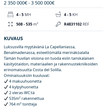
2 350 000€ - 3 500 000€
4 - 5
MH
4 - 5
KH
508 - 535
m²
R4831102
REF
KUVAUS
Luksusvilla myytävänä La Capellaniassa,
Benalmadenassa, esteettömällä merinäköalalla
Tämän huvilan visiona on tuoda esiin tanskalaisen
käsityötaidon, materiaalien ja rakennustekniikoiden
erinomaisuutta Costa del Solilla.
Ominaisuuksiin kuuluvat:
4 makuuhuonetta
4 kylpyhuonetta
2 vieras-WC:tä
535m² rakennettua
764 m² tontteja