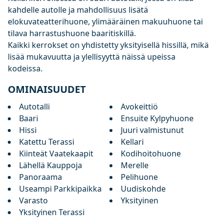
kahdelle autolle ja mahdollisuus lisätä
elokuvateatterihuone, ylimääräinen makuuhuone tai
tilava harrastushuone baaritiskillä.
Kaikki kerrokset on yhdistetty yksityisellä hissillä, mikä
lisää mukavuutta ja ylellisyyttä näissä upeissa
kodeissa.
OMINAISUUDET
Autotalli
Avokeittiö
Baari
Ensuite Kylpyhuone
Hissi
Juuri valmistunut
Katettu Terassi
Kellari
Kiinteät Vaatekaapit
Kodihoitohuone
Lähellä Kauppoja
Merelle
Panoraama
Pelihuone
Useampi Parkkipaikka
Uudiskohde
Varasto
Yksityinen
Yksityinen Terassi