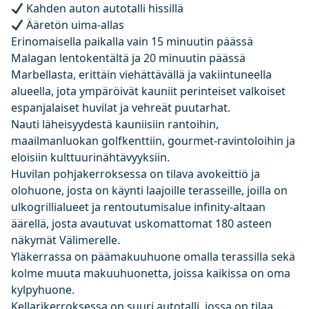
Kahden auton autotalli hissillä
Ääretön uima-allas
Erinomaisella paikalla vain 15 minuutin päässä
Malagan lentokentältä ja 20 minuutin päässä
Marbellasta, erittäin viehättävällä ja vakiintuneella
alueella, jota ympäröivät kauniit perinteiset valkoiset
espanjalaiset huvilat ja vehreät puutarhat.
Nauti läheisyydestä kauniisiin rantoihin,
maailmanluokan golfkenttiin, gourmet-ravintoloihin ja
eloisiin kulttuurinähtävyyksiin.
Huvilan pohjakerroksessa on tilava avokeittiö ja
olohuone, josta on käynti laajoille terasseille, joilla on
ulkogrillialueet ja rentoutumisalue infinity-altaan
äärellä, josta avautuvat uskomattomat 180 asteen
näkymät Välimerelle.
Yläkerrassa on päämakuuhuone omalla terassilla sekä
kolme muuta makuuhuonetta, joissa kaikissa on oma
kylpyhuone.
Kellarikerroksessa on suuri autotalli, jossa on tilaa