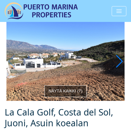
NÄYTÄ KAIKKI
(
7
)
La Cala Golf, Costa del Sol,
Juoni, Asuin koealan