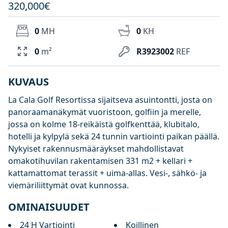
320,000€
0
MH
0
KH
0
m²
R3923002
REF
KUVAUS
La Cala Golf Resortissa sijaitseva asuintontti, josta on
panoraamanäkymät vuoristoon, golfiin ja merelle,
jossa on kolme 18-reikäistä golfkenttää, klubitalo,
hotelli ja kylpylä sekä 24 tunnin vartiointi paikan päällä.
Nykyiset rakennusmääräykset mahdollistavat
omakotihuvilan rakentamisen 331 m2 + kellari +
kattamattomat terassit + uima-allas. Vesi-, sähkö- ja
viemäriliittymät ovat kunnossa.
OMINAISUUDET
24 H Vartiointi
Koillinen