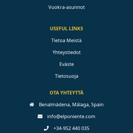
Vuokra-asunnot
USEFUL LINKS
Tietoa Meistä
Yhteystiedot
Eväste
Tietosuoja
OTA YHTEYTTÄ
Benalmádena, Málaga, Spain
info@elponiente.com
+34-952 440 035